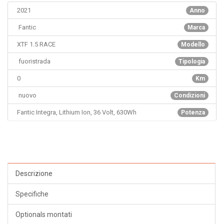
2021
Anno
Fantic
Marca
XTF 1.5 RACE
Modello
fuoristrada
Tipologia
0
Km
nuovo
Condizioni
Fantic Integra, Lithium Ion, 36 Volt, 630Wh
Potenza
Descrizione
Specifiche
Optionals montati