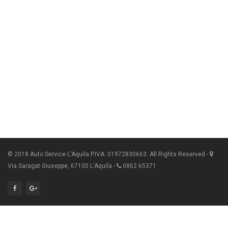
© 2018 Auto Service L'Aquila P.IVA: 01972830663. All Rights Reserved -
Via Saragat Giuseppe, 67100 L'Aquila -
0862 65371