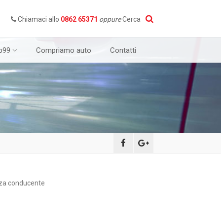
Chiamaci allo
0862 65371
oppure
Cerca
p99
Compriamo auto
Contatti
nza conducente