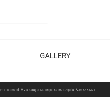
GALLERY
ights Reserved -
Via Saragat Giuseppe, 67100 L'Aquila -
0862 65371