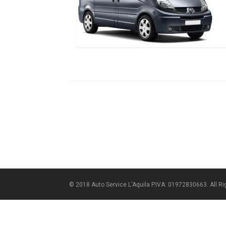
© 2018 Auto Service L'Aquila P.IVA: 01972830663. All R