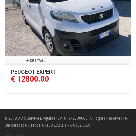
DETTAGLI
PEUGEOT EXPERT
€ 12800.00
© 2018 Auto Service L'Aquila P.IVA: 01972830663. All Rights Reserved -
Via Saragat Giuseppe, 67100 L'Aquila -
0862 65371